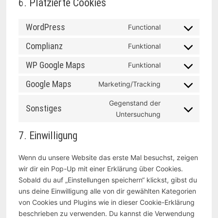
6. Platzierte Cookies
WordPress
Functional
Consent
to
Complianz
Funktional
Consent
service
to
WP Google Maps
Funktional
wordpress
Consent
service
to
Google Maps
Marketing/Tracking
complianz
Consent
service
to
Gegenstand der
wp-
Sonstiges
service
Consent
Untersuchung
google-
google-
to
maps
7. Einwilligung
maps
service
sonstiges
Wenn du unsere Website das erste Mal besuchst, zeigen
wir dir ein Pop-Up mit einer Erklärung über Cookies.
Sobald du auf „Einstellungen speichern“ klickst, gibst du
uns deine Einwilligung alle von dir gewählten Kategorien
von Cookies und Plugins wie in dieser Cookie-Erklärung
beschrieben zu verwenden. Du kannst die Verwendung