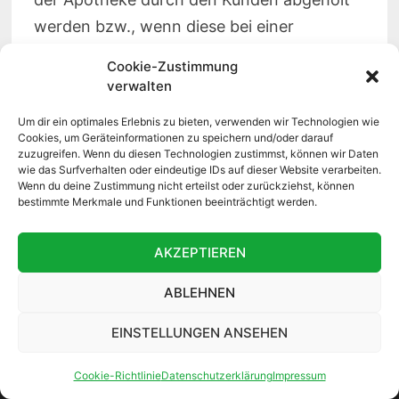
werden bzw., wenn diese bei einer
Botenzustellung entgegengenommen
Cookie-Zustimmung
werden.
verwalten
Um dir ein optimales Erlebnis zu bieten, verwenden wir Technologien wie
Sollten Sie noch Fragen zu den
Cookies, um Geräteinformationen zu speichern und/oder darauf
zuzugreifen. Wenn du diesen Technologien zustimmst, können wir Daten
Nutzungsbestimmungen und der
wie das Surfverhalten oder eindeutige IDs auf dieser Website verarbeiten.
Datenschutzerklärung haben, können Sie
Wenn du deine Zustimmung nicht erteilst oder zurückziehst, können
bestimmte Merkmale und Funktionen beeinträchtigt werden.
sich gern per E-Mail oder schriftlich an die
Apotheke wenden.
AKZEPTIEREN
ABLEHNEN
EINSTELLUNGEN ANSEHEN
Cookie-Richtlinie
Datenschutzerklärung
Impressum
WASMUTH-APOTHEKE