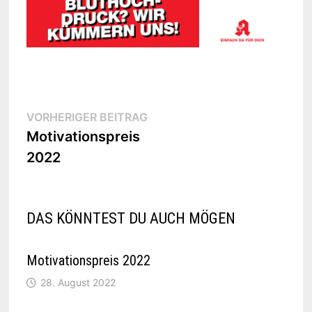
Beitragsnavigation
Vorheriger
VORHERIGER BEITRAG
Beitrag:
Motivationspreis
2022
DAS KÖNNTEST DU AUCH MÖGEN
Motivationspreis 2022
28. August 2022