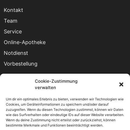
Kontakt
Team
Service
Online-Apotheke
Notdienst
Vorbestellung
Cookie-Zustimmung
verwalten
Öffnungszeiten
Montag bis Freitag:
Um dir ein optimales Erlebnis zu bieten, verwenden wir Technologien wie
Cookies, um Geräteinformationen zu speichern und/oder darauf
08:30 - 12:30 Uhr
zuzugreifen. Wenn du diesen Technologien zustimmst, können wir Daten
wie das Surfverhalten oder eindeutige IDs auf dieser Website verarbeiten.
Wenn du deine Zustimmung nicht erteilst oder zurückziehst, können
14:30 - 18:30 Uhr
bestimmte Merkmale und Funktionen beeinträchtigt werden.